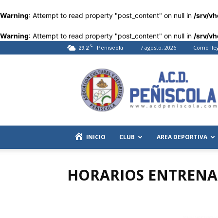
Warning
: Attempt to read property "post_content" on null in
/srv/v
Warning
: Attempt to read property "post_content" on null in
/srv/v
C
29.2
7 agosto, 2026
Como lle
Peniscola
Asociación
Cultural
y
Deportiva
de
Peñíscola
INICIO
CLUB
AREA DEPORTIVA
HORARIOS ENTRENA