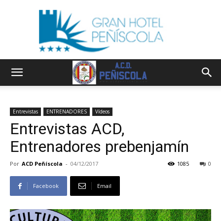
Entrevistas
ENTRENADORES
Vídeos
Entrevistas ACD,
Entrenadores prebenjamín
Por
ACD Peñíscola
-
04/12/2017
1085
0
Facebook
Email