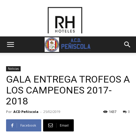
Noticias
GALA ENTREGA TROFEOS A
LOS CAMPEONES 2017-
2018
Por
ACD Peñíscola
-
25/02/2019
1437
0
Facebook
Email