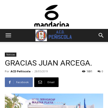
Noticias
GRACIAS JUAN ARCEGA.
Por
ACD Peñíscola
-
28/05/2019
1691
0
Facebook
Email