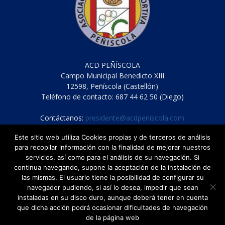
ACD PEÑÍSCOLA
Campo Municipal Benedicto XIII
12598, Peñíscola (Castellón)
Teléfono de contacto: 687 44 62 50 (Diego)
Contáctanos:
presidente@acdpeniscola.com
Este sitio web utiliza Cookies propias y de terceros de análisis
para recopilar información con la finalidad de mejorar nuestros
servicios, así como para el análisis de su navegación. Si
continua navegando, supone la aceptación de la instalación de
las mismas. El usuario tiene la posibilidad de configurar su
navegador pudiendo, si así lo desea, impedir que sean
instaladas en su disco duro, aunque deberá tener en cuenta
Cláusula de protección de datos
que dicha acción podrá ocasionar dificultades de navegación
Política de privacidad Redes Sociales
Condiciones de uso
de la página web
Política de cookies