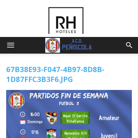
67B38E93-F047-4B97-8D8B-
1D87FFC3B3F6.JPG