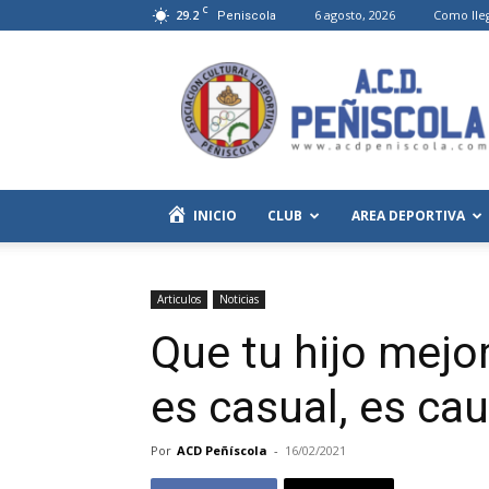
C
29.2
6 agosto, 2026
Como lle
Peniscola
Asociación
Cultural
y
Deportiva
de
Peñíscola
INICIO
CLUB
AREA DEPORTIVA
Articulos
Noticias
Que tu hijo mej
es casual, es cau
Por
ACD Peñíscola
-
16/02/2021