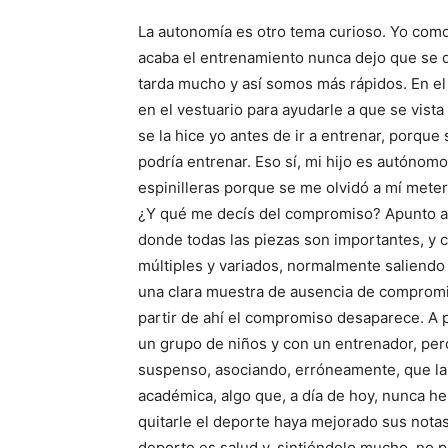
La autonomía es otro tema curioso. Yo com
acaba el entrenamiento nunca dejo que se d
tarda mucho y así somos más rápidos. En el 
en el vestuario para ayudarle a que se vista
se la hice yo antes de ir a entrenar, porque s
podría entrenar. Eso sí, mi hijo es autónomo
espinilleras porque se me olvidó a mí meter
¿Y qué me decís del compromiso? Apunto a m
donde todas las piezas son importantes, y ca
múltiples y variados, normalmente saliendo a
una clara muestra de ausencia de comprom
partir de ahí el compromiso desaparece. A
un grupo de niños y con un entrenador, per
suspenso, asociando, erróneamente, que la f
académica, algo que, a día de hoy, nunca h
quitarle el deporte haya mejorado sus notas
deporte es salud y, sintiéndolo mucho, no p