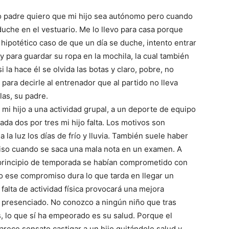
o padre quiero que mi hijo sea autónomo pero cuando
uche en el vestuario. Me lo llevo para casa porque
hipotético caso de que un día se duche, intento entrar
 y para guardar su ropa en la mochila, la cual también
i la hace él se olvida las botas y claro, pobre, no
 para decirle al entrenador que al partido no lleva
las, su padre.
i hijo a una actividad grupal, a un deporte de equipo
da dos por tres mi hijo falta. Los motivos son
 la luz los días de frío y lluvia. También suele haber
iso cuando se saca una mala nota en un examen. A
 principio de temporada se habían comprometido con
o ese compromiso dura lo que tarda en llegar un
alta de actividad física provocará una mejora
e presenciado. No conozco a ningún niño que tras
, lo que sí ha empeorado es su salud. Porque el
arece sensato castigar a un hijo quitándole salud y