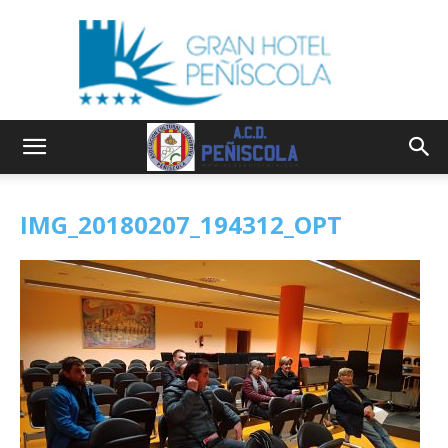
IMG_20180207_194312_OPT